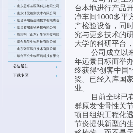
台本地进行产品
山东思乐基医药科技有限公司
山东泽元检测技术有限公司
净车间1000多
烟台科瑞斯生物技术有限责任
产检验设备，同
公司
烟台赛瑞生物科技有限公司
究与更多技术的
瑞吉明（山东）生物科技有限
大学的科研平台
公司
烟台鼎昊生物科技有限公司
山东张江医疗技术有限公司
公司成立以来积极
烟台至公生物医药科技有限公
年远景目标而举
司
公告通知
终获得“创客中国
下载专区
奖。已经入库国
业。
目前全球已有超
群原发性骨性关节
项目组织工程化透
节炎提供新型的
移植物，而不是