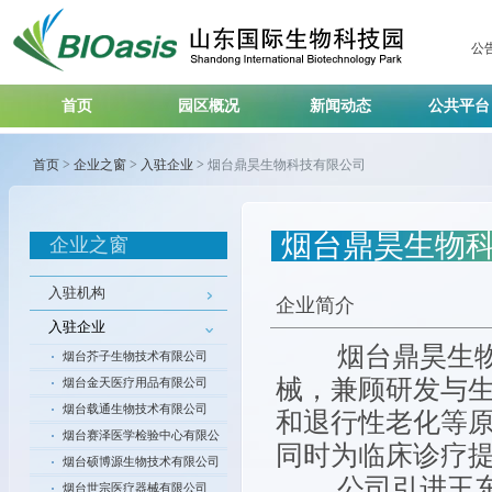
公
首页
园区概况
新闻动态
公共平
首页
>
企业之窗
>
入驻企业
>
烟台鼎昊生物科技有限公司
烟台鼎昊生物
企业之窗
入驻机构
企业简介
入驻企业
烟台鼎昊生物科
烟台芥子生物技术有限公司
械，兼顾研发与
烟台金天医疗用品有限公司
烟台载通生物技术有限公司
和退行性老化等
烟台赛泽医学检验中心有限公
同时为临床诊疗
司
烟台硕博源生物技术有限公司
公司引进王东安
烟台世宗医疗器械有限公司