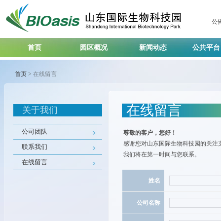
公
首页
园区概况
新闻动态
公共平
首页
>
在线留言
在线留言
关于我们
公司团队
尊敬的客户，您好！
感谢您对山东国际生物科技园的关注
联系我们
我们将在第一时间与您联系。
在线留言
姓名
公司名称