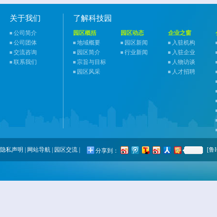
关于我们
了解科技园
公司简介
园区概括
园区动态
企业之窗
公司团体
地域概要
园区新闻
入驻机构
交流咨询
园区简介
行业新闻
入驻企业
联系我们
宗旨与目标
人物访谈
园区风采
人才招聘
隐私声明
|
网站导航
|
园区交流
|
[鲁I
分享到：