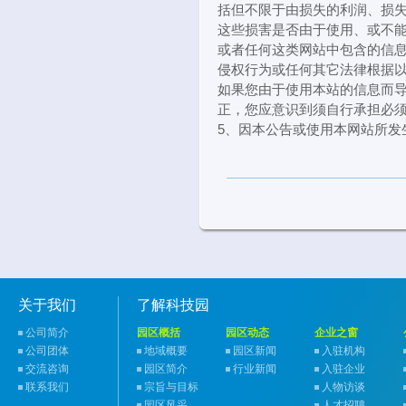
括但不限于由损失的利润、损
这些损害是否由于使用、或不
或者任何这类网站中包含的信
侵权行为或任何其它法律根据
如果您由于使用本站的信息而
正，您应意识到须自行承担必
5、因本公告或使用本网站所发
关于我们
了解科技园
公司简介
园区概括
园区动态
企业之窗
公司团体
地域概要
园区新闻
入驻机构
交流咨询
园区简介
行业新闻
入驻企业
联系我们
宗旨与目标
人物访谈
园区风采
人才招聘